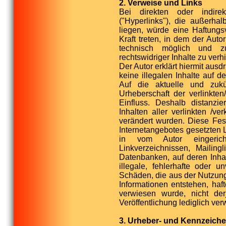
2. Verweise und Links
Bei direkten oder indir
("Hyperlinks"), die außerha
liegen, würde eine Haftungsv
Kraft treten, in dem der Aut
technisch möglich und z
rechtswidriger Inhalte zu verh
Der Autor erklärt hiermit aus
keine illegalen Inhalte auf 
Auf die aktuelle und zukü
Urheberschaft der verlinkten
Einfluss. Deshalb distanzie
Inhalten aller verlinkten /v
verändert wurden. Diese Fests
Internetangebotes gesetzten 
in vom Autor eingericht
Linkverzeichnissen, Mailin
Datenbanken, auf deren Inhal
illegale, fehlerhafte oder u
Schäden, die aus der Nutzung
Informationen entstehen, haft
verwiesen wurde, nicht der
Veröffentlichung lediglich verw
3. Urheber- und Kennzeich