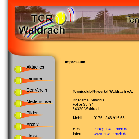
Impressum
Tennisclub Ruwertal Waldrach e.V.
Dr. Marcel Simonis
Feller Str. 34
54320 Waldrach
Mobil:
0176 - 346 915 66
e-Mail:
info@tcrwaldrach.de
Internet:
www.tcrwaldrach.de