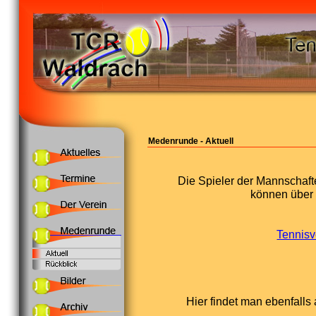
Medenrunde - Aktuell
Die Spieler der Mannschaft
können über
Tennisv
Hier findet man ebenfalls